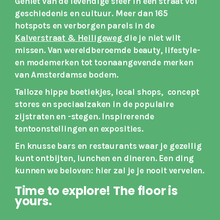
Geniet van de levendige sfeer in een straat vol
geschiedenis en cultuur. Meer dan 165
hotspots en verborgen parels in de
Kalverstraat & Heiligeweg
die je niet wilt
missen. Van wereldberoemde beauty, lifestyle-
en modemerken
tot toonaangevende merken
van Amsterdamse bodem.
Talloze hippe boetiekjes, local shops, concept
stores en speciaalzaken in de populaire
zijstraten en -stegen. Inspirerende
tentoonstellingen en exposities.
En knusse bars en restaurants waar je gezellig
kunt ontbijten, lunchen en dineren. Een ding
kunnen we beloven: hier zal je je nooit vervelen.
Time to explore! The floor is
yours.