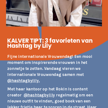
KALVER TIPT: 3 favorieten van
Hashtag by Lily
Fijne internationale Vrouwendag!
Een mooi
moment om inspirerende vrouwen in het
zonnetje te zetten.
Vandaag vieren we
Internationale Vrouwendag samen met
@hashtagbylily.
Met haar kantoor op het Rokin is content
creator
@hashtagbylily
regelmatig om een ​​
nieuwe outfit te vinden, goed boek van een
lekker frietje haar te scoren in de straat.
Haar