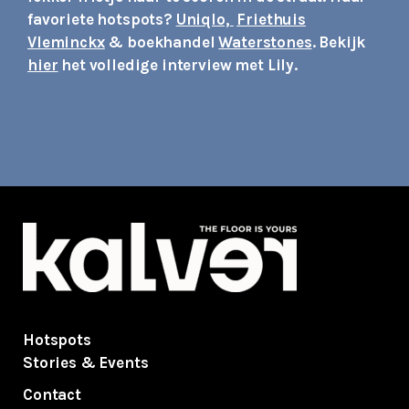
favoriete hotspots?
Uniqlo,
Friethuis
Vleminckx
& boekhandel
Waterstones
.
Bekijk
hier
het volledige interview met Lily.
Hotspots
Stories & Events
Contact