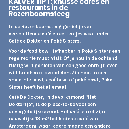
KALVER TIPT: knusse cafés en
restaurants in de
Rozenboomsteeg
In de Rozenboomsteeg geniet je van
verschillende café en eettentjes waaronder
Café de Dokter en Poké Sisters.
Voor de food bowl liefhebber is
Poké Sisters
een
regelrechte must-visit. Of je nou in de ochtend
rustig wilt genieten van een goed ontbijt, even
wilt lunchen of avondeten. Zin hebt in een
smoothie bowl, açaí bowl of poké bowl, Poke
Sister heeft het allemaal.
Café De Dokter
, in de volksmond “Het
Doktertje”, is de place-to-be voor een
onvergetelijke avond. Het café is met zijn
nauwelijks 18 m2 het kleinste café van
Amsterdam, waar iedere maand een andere