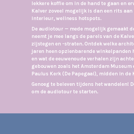
lekkere koffie om in de hand te gaan en 
Kalver zoveel mogelijk is dan een rits aan
interieur, wellness hotspots.
De audiotour — mede mogelijk gemaakt d
neemt je mee langs de parels van de Kalve
zijstegen en -straten. Ontdek welke archit
jaren heen opzienbarende winkelpanden 
en wat de eeuwenoude verhalen zijn achte
gebouwen zoals het Amsterdam Museum e
Paulus Kerk (De Papegaai), midden in de 
Genoeg te beleven tijdens het wandelen! D
om de audiotour te starten.