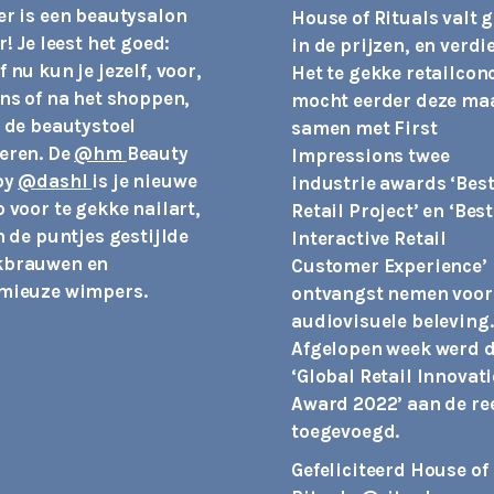
er is een beautysalon
House of Rituals valt 
r! Je leest het goed:
in de prijzen, en verdi
 nu kun je jezelf, voor,
Het te gekke retailcon
ens of na het shoppen,
mocht eerder deze ma
n de beautystoel
samen met First
eren. De
@hm
Beauty
Impressions twee
by
@dashl
is je nieuwe
industrie awards ‘Bes
o voor te gekke nailart,
Retail Project’ en ‘Best
n de puntjes gestijlde
Interactive Retail
brauwen en
Customer Experience’ 
mieuze wimpers.
ontvangst nemen voor
audiovisuele beleving.
Afgelopen week werd 
‘Global Retail Innovat
Award 2022’ aan de re
toegevoegd.
Gefeliciteerd House of