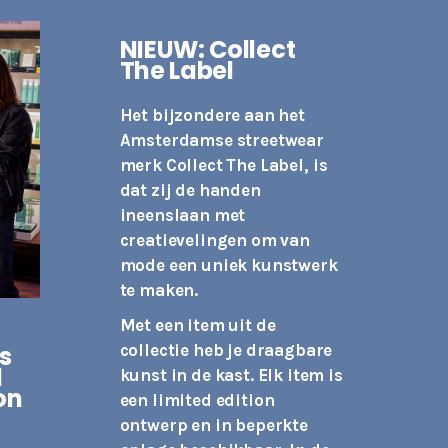
NIEUW: Collect
The Label
Het bijzondere aan het
Amsterdamse streetwear
merk
Collect The Label
, is
dat zij de handen
ineenslaan met
creatievelingen om van
mode een uniek kunstwerk
te maken.
Met een item uit de
s
collectie heb je draagbare
l
kunst in de kast. Elk item is
on
een limited edition
ontwerp en in beperkte