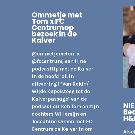
Ommetje met
Tom x FC
Centrumop
bezoek in de
Kalver
@ommetjemetom
x
@fccentrum
, een fijne
podcasttip met de Kalver
in de hoofdrol! In
aflevering 1 ‘Van Rokin/
Wijde Kapelsteeg tot de
Kalverpassage’ van de
NI
podcast duiken Tom en zijn
Bea
dochters Willemijn en
H&
Josephine samen met FC
Centrum de Kalver in om
Alsof