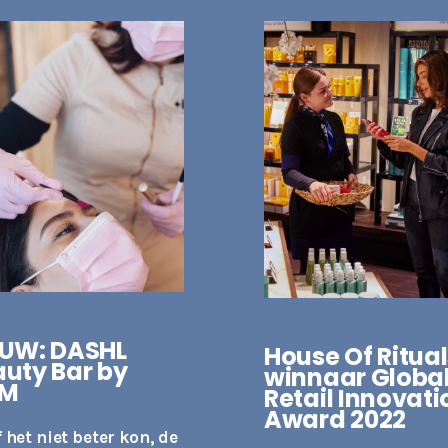
EUW: DASHL
House Of Ritual
uty Bar by
winnaar Globa
M
Retail Innovati
Award 2022
 het niet beter kon, de