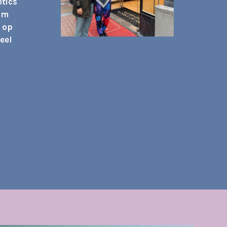
tics
eam
 op
eel