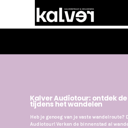
Kalver Audiotour: ontdek d
tijdens het wandelen
Heb je genoeg van je vaste wandelroute?
Audiotour!
Verken de binnenstad al wand