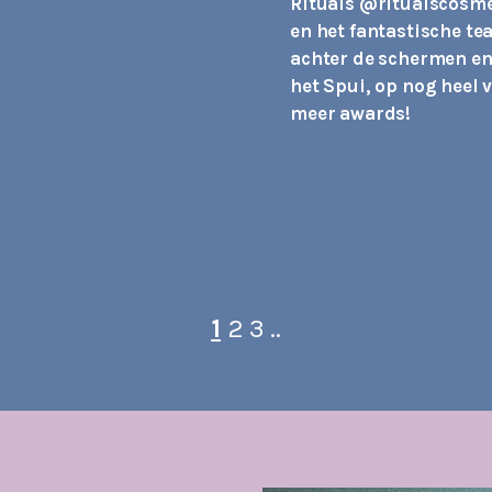
Rituals
@ritualscosme
en het fantastische t
achter de schermen en
het Spui, op nog heel v
meer awards!
1
2
3 ..