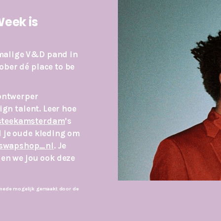
Week is
rmalige V&D pand in
ober dé place to be
ontwerper
ign talent. Leer hoe
teekamsterdam
’s
l je oude kleding om
swapshop_nl
. Je
Zien we jou ook deze
mede mogelijk gemaakt door de