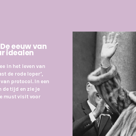
 De eeuw van
ar idealen
ee in het leven van
st de rode loper’,
van protocol. In een
 de tijd en zie je
e must visit voor