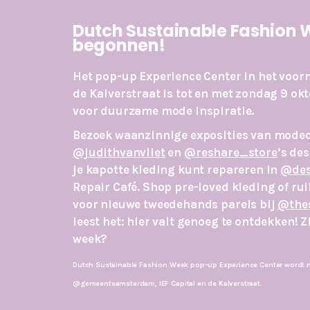
Dutch Sustainable Fashion 
begonnen!
Het pop-up Experience Center in het voo
de Kalverstraat is tot en met zondag 9 okt
voor duurzame mode inspiratie.
Bezoek waanzinnige exposities van mode
@judithvanvliet
en
@reshare_store
’s des
je kapotte kleding kunt repareren in
@des
Repair Café. Shop pre-loved kleding of rui
voor nieuwe tweedehands parels bij
@the
leest het: hier valt genoeg te ontdekken! 
week?
Dutch Sustainable Fashion Week pop-up Experience Center wordt 
@gemeenteamsterdam
, IEF Capital en de Kalverstraat.