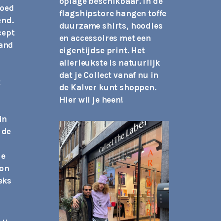
oplage beschikbaar. In de
goed
flagshipstore hangen toffe
end.
duurzame shirts, hoodies
cept
en accessoires met een
and
eigentijdse print. Het
allerleukste is natuurlijk
dat je Collect vanaf nu in
t
de Kalver kunt shoppen.
Hier wil je heen!
in
 de
de
ion
eks