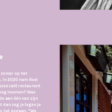
e
e zomer op het
m
. In 2020 nam Roel
sse café restaurant
kroeg noemen? Was
lde aan één van zijn
 dan zeg je tegen je
is het gegaan. “We