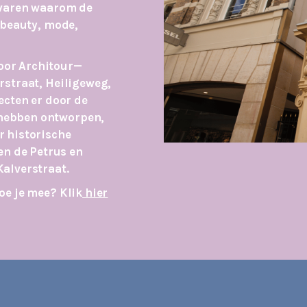
ervaren waarom de
 beauty, mode,
oor Architour—
rstraat, Heiligeweg,
ecten er door de
hebben ontworpen,
r historische
n de Petrus en
Kalverstraat.
oe je mee? Klik
hier