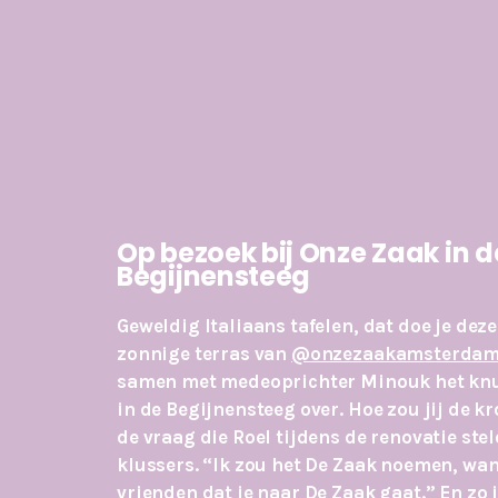
Op bezoek bij Onze Zaak in d
Begijnensteeg
Geweldig Italiaans tafelen, dat doe je dez
zonnige terras van
@onzezaakamsterda
samen met medeoprichter Minouk het knu
in de Begijnensteeg over. Hoe zou jij de 
de vraag die Roel tijdens de renovatie ste
klussers. “Ik zou het De Zaak noemen, want
vrienden dat je naar De Zaak gaat.” En zo 