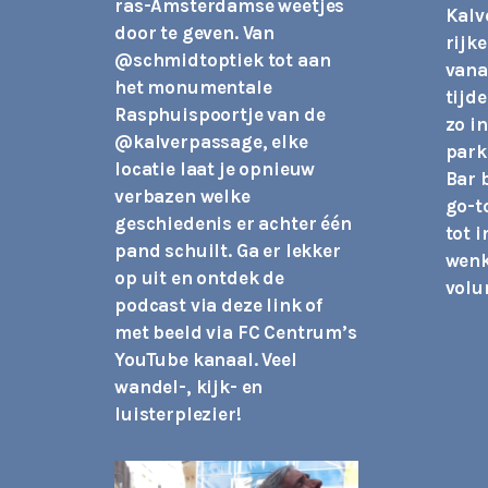
ras-Amsterdamse weetjes
Kalv
door te geven. Van
rijke
@schmidtoptiek
tot aan
vanaf
het monumentale
tijd
Rasphuispoortje van de
zo i
@kalverpassage
, elke
park
locatie laat je opnieuw
Bar 
verbazen welke
go-t
geschiedenis er achter één
tot i
pand schuilt. Ga er lekker
wenk
op uit en ontdek de
volu
podcast via deze link of
met beeld via FC Centrum’s
YouTube kanaal. Veel
wandel-, kijk- en
luisterplezier!