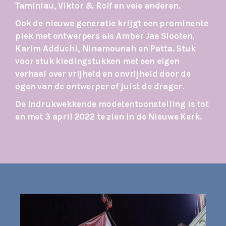
Taminiau, Viktor & Rolf en vele anderen.
Ook de nieuwe generatie krijgt een prominente
plek met ontwerpers als Amber Jae Slooten,
Karim Adduchi, Ninamounah en Patta. Stuk
voor stuk kledingstukken met een eigen
verhaal over vrijheid en onvrijheid door de
ogen van de ontwerper of juist de drager.
De indrukwekkende modetentoonstelling is
tot
en met 3 april 2022 te
zien in de Nieuwe
Kerk.