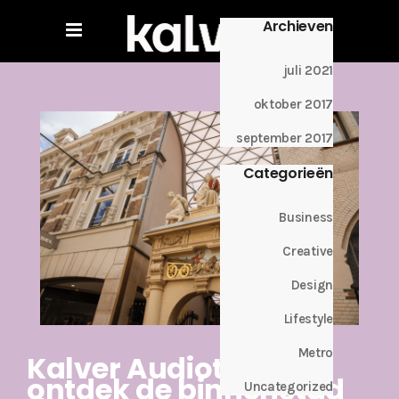
Archieven
juli 2021
oktober 2017
september 2017
Categorieën
Business
Creative
Design
Lifestyle
Metro
Kalver Audiotour:
ontdek de binnenstad
Uncategorized