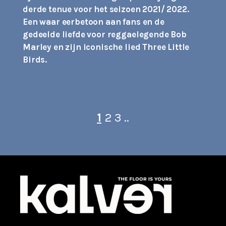
derde tenue voor het seizoen 2021/ 2022.
Een waar eerbetoon aan fans en de
gedeelde liefde voor reggaelegende Bob
Marley en zijn iconische lied Three Little
Birds.
1
2 3 ..