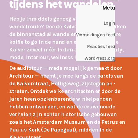
tijdens het wandelen
Meta
Heb je inmiddels genoeg van je vaste
Login
wandelroute? Doe de Kalver Audiotour! Verken
de binnenstad al wandelend met een lekkere
Vermeldingen feed
koffie to go in de hand en ervaar waarom de
Reacties feed
Kalver zoveel méér is dan een rits aan beauty,
mode, interieur, wellness hotspots.
WordPress.org
De audiotour — mede mogelijk gemaakt door
Architour
— neemt je mee langs de parels van
de Kalverstraat, Heiligeweg, zijstegen en -
straten. Ontdek welke architecten er door de
jaren heen opzienbarende winkelpanden
hebben ontworpen, en wat de eeuwenoude
verhalen zijn achter historische gebouwen
zoals het Amsterdam Museum en de Petrus en
Paulus Kerk (De Papegaai), midden in de
Kalverstraat.