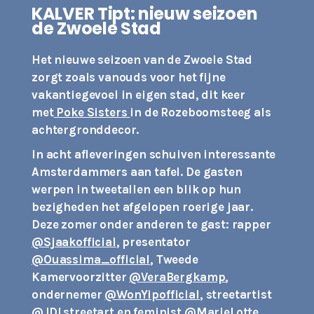
KALVER Tipt: nieuw seizoen
de Zwoele Stad
Het nieuwe seizoen van de Zwoele Stad
zorgt zoals vanouds voor het fijne
vakantiegevoel in eigen stad, dit keer
met
Poke Sisters
in de Rozeboomsteeg als
achtergronddecor.
In acht afleveringen schuiven interessante
Amsterdammers aan tafel. De gasten
werpen in tweetallen een blik op hun
bezigheden het afgelopen roerige jaar.
Deze zomer onder anderen te gast: rapper
@Sjaakofficial
, presentator
@Ouassima_official
, Tweede
Kamervoorzitter
@VeraBergkamp
,
ondernemer
@WonYipofficial
, streetartist
@JDLstreetart
en feminist
@MarieLotte
.