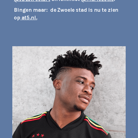
Bingen maar: de Zwoele stad is nu te zien
op
at5.nl
.