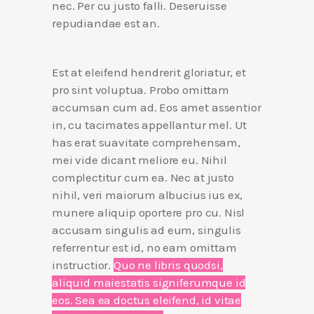
nec. Per cu justo falli. Deseruisse
repudiandae est an.
Est at eleifend hendrerit gloriatur, et
pro sint voluptua. Probo omittam
accumsan cum ad. Eos amet assentior
in, cu tacimates appellantur mel. Ut
has erat suavitate comprehensam,
mei vide dicant meliore eu. Nihil
complectitur cum ea. Nec at justo
nihil, veri maiorum albucius ius ex,
munere aliquip oportere pro cu. Nisl
accusam singulis ad eum, singulis
referrentur est id, no eam omittam
instructior.
Quo ne libris quodsi,
aliquid maiestatis signiferumque id
eos. Sea ea doctus eleifend, id vitae