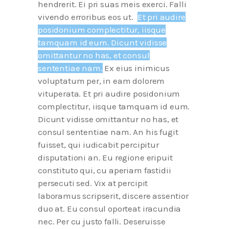
hendrerit. Ei pri suas meis exerci. Falli
vivendo erroribus eos ut.
Et pri audire
posidonium complectitur, iisque
tamquam id eum. Dicunt vidisse
omittantur no has, et consul
sententiae nam.
Ex eius inimicus
voluptatum per, in eam dolorem
vituperata. Et pri audire posidonium
complectitur, iisque tamquam id eum.
Dicunt vidisse omittantur no has, et
consul sententiae nam. An his fugit
fuisset, qui iudicabit percipitur
disputationi an. Eu regione eripuit
constituto qui, cu aperiam fastidii
persecuti sed. Vix at percipit
laboramus scripserit, discere assentior
duo at. Eu consul oporteat iracundia
nec. Per cu justo falli. Deseruisse