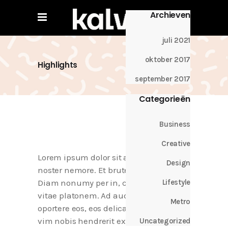
Archieven
juli 2021
oktober 2017
Highlights
september 2017
Categorieën
Business
Creative
Lorem ipsum dolor sit amet, ius eu
Design
noster nemore. Et brute putent qui.
Diam nonumy per in, cum ea dicat
Lifestyle
vitae platonem. Ad audiam saperet
Metro
oportere eos, eos delicata ocurreret cu,
vim nobis hendrerit ex. Vim zril option
Uncategorized