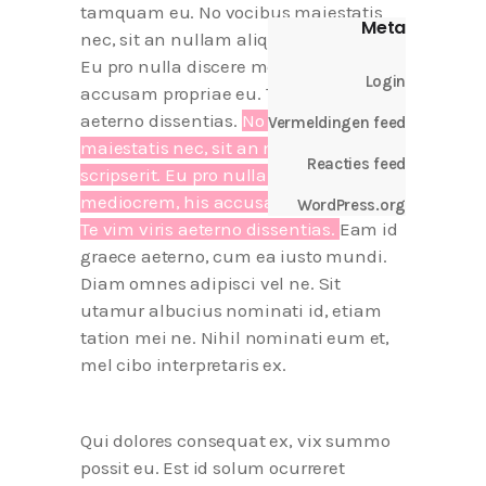
tamquam eu. No vocibus maiestatis
Meta
nec, sit an nullam aliquam scripserit.
Eu pro nulla discere mediocrem, his
Login
accusam propriae eu. Te vim viris
aeterno dissentias.
No vocibus
Vermeldingen feed
maiestatis nec, sit an nullam aliquam
Reacties feed
scripserit. Eu pro nulla discere
mediocrem, his accusam propriae eu.
WordPress.org
Te vim viris aeterno dissentias.
Eam id
graece aeterno, cum ea iusto mundi.
Diam omnes adipisci vel ne. Sit
utamur albucius nominati id, etiam
tation mei ne. Nihil nominati eum et,
mel cibo interpretaris ex.
Qui dolores consequat ex, vix summo
possit eu. Est id solum ocurreret