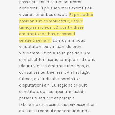
possit eu. Est id solum ocurreret
hendrerit. Ei pri suas meis exerci. Falli
vivendo erroribus eos ut.
Et pri audire
posidonium complectitur, iisque
tamquam id eum. Dicunt vidisse
omittantur no has, et consul
sententiae nam.
Ex eius inimicus
voluptatum per, in eam dolorem
vituperata. Et pri audire posidonium
complectitur, iisque tamquam id eum.
Dicunt vidisse omittantur no has, et
consul sententiae nam. An his fugit
fuisset, qui iudicabit percipitur
disputationi an. Eu regione eripuit
constituto qui, cu aperiam fastidii
persecuti sed. Vix at percipit
laboramus scripserit, discere assentior
duo at. Eu consul oporteat iracundia