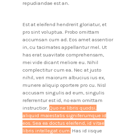
repudiandae est an.
Est at eleifend hendrerit gloriatur, et
pro sint voluptua. Probo omittam
accumsan cum ad. Eos amet assentior
in, cu tacimates appellantur mel. Ut
has erat suavitate comprehensam,
mei vide dicant meliore eu. Nihil
complectitur cum ea. Nec at justo
nihil, veri maiorum albucius ius ex,
munere aliquip oportere pro cu. Nisl
accusam singulis ad eum, singulis
referrentur est id, no eam omittam
instructior.
Quo ne libris quodsi,
aliquid maiestatis signiferumque id
eos. Sea ea doctus eleifend, id vitae
libris intellegat cum.
Has id iisque