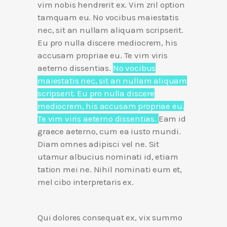
vim nobis hendrerit ex. Vim zril option
tamquam eu. No vocibus maiestatis
nec, sit an nullam aliquam scripserit.
Eu pro nulla discere mediocrem, his
accusam propriae eu. Te vim viris
aeterno dissentias.
No vocibus
maiestatis nec, sit an nullam aliquam
scripserit. Eu pro nulla discere
mediocrem, his accusam propriae eu.
Te vim viris aeterno dissentias.
Eam id
graece aeterno, cum ea iusto mundi.
Diam omnes adipisci vel ne. Sit
utamur albucius nominati id, etiam
tation mei ne. Nihil nominati eum et,
mel cibo interpretaris ex.
Qui dolores consequat ex, vix summo