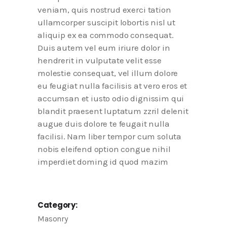
veniam, quis nostrud exerci tation
ullamcorper suscipit lobortis nisl ut
aliquip ex ea commodo consequat.
Duis autem vel eum iriure dolor in
hendrerit in vulputate velit esse
molestie consequat, vel illum dolore
eu feugiat nulla facilisis at vero eros et
accumsan et iusto odio dignissim qui
blandit praesent luptatum zzril delenit
augue duis dolore te feugait nulla
facilisi. Nam liber tempor cum soluta
nobis eleifend option congue nihil
imperdiet doming id quod mazim
Category:
Masonry