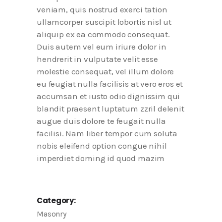
veniam, quis nostrud exerci tation
ullamcorper suscipit lobortis nisl ut
aliquip ex ea commodo consequat.
Duis autem vel eum iriure dolor in
hendrerit in vulputate velit esse
molestie consequat, vel illum dolore
eu feugiat nulla facilisis at vero eros et
accumsan et iusto odio dignissim qui
blandit praesent luptatum zzril delenit
augue duis dolore te feugait nulla
facilisi. Nam liber tempor cum soluta
nobis eleifend option congue nihil
imperdiet doming id quod mazim
Category:
Masonry