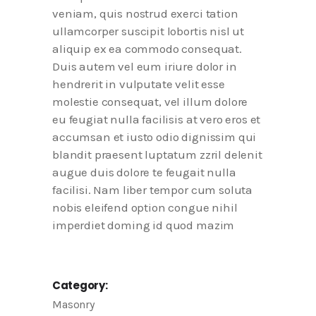
veniam, quis nostrud exerci tation
ullamcorper suscipit lobortis nisl ut
aliquip ex ea commodo consequat.
Duis autem vel eum iriure dolor in
hendrerit in vulputate velit esse
molestie consequat, vel illum dolore
eu feugiat nulla facilisis at vero eros et
accumsan et iusto odio dignissim qui
blandit praesent luptatum zzril delenit
augue duis dolore te feugait nulla
facilisi. Nam liber tempor cum soluta
nobis eleifend option congue nihil
imperdiet doming id quod mazim
Category:
Masonry