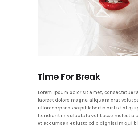
Time For Break
Lorem ipsum dolor sit amet, consectetuer
laoreet dolore magna aliquam erat volutpa
ullamcorper suscipit lobortis nisl ut aliq
hendrerit in vulputate velit esse molestie c
et accumsan et iusto odio dignissim qui bl