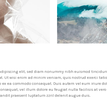
 adipiscing elit, sed diam nonummy nibh euismod tincidun
t. Ut wisi enim ad minim veniam, quis nostrud exerci tati
uip ex ea commodo consequat. Duis autem vel eum iriure dol
onsequat, vel illum dolore eu feugiat nulla facilisis at vero
andit praesent luptatum zzril delenit augue duis.