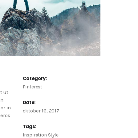
Category:
Pinterest
t ut
on
Date:
or in
oktober 16, 2017
 eros
Tags:
Inspiration
Style