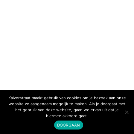
Meta
Login
Vermeldingen feed
Reacties feed
WordPress.org
Kalverstraat maakt gebruik van cookies om je bezoek aan onze
website zo aangenaam mogelijk te maken. Als je doorgaat met
het gebruik van deze website, gaan we ervan uit dat je
hiermee akkoord gaat.
DOORGAAN