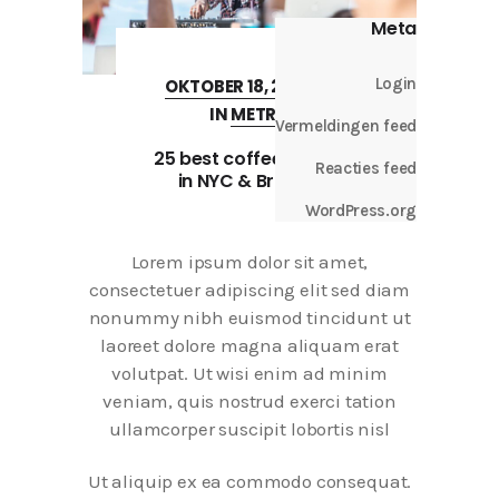
Meta
Login
OKTOBER 18, 2017
IN
METRO
Vermeldingen feed
25 best coffee places
Reacties feed
in NYC & Broklyn
WordPress.org
Lorem ipsum dolor sit amet,
consectetuer adipiscing elit sed diam
nonummy nibh euismod tincidunt ut
laoreet dolore magna aliquam erat
volutpat. Ut wisi enim ad minim
veniam, quis nostrud exerci tation
ullamcorper suscipit lobortis nisl
Ut aliquip ex ea commodo consequat.