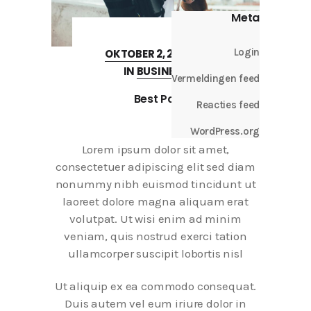
Meta
Login
OKTOBER 2, 2017
IN
BUSINESS
Vermeldingen feed
Best Pal
Reacties feed
WordPress.org
Lorem ipsum dolor sit amet,
consectetuer adipiscing elit sed diam
nonummy nibh euismod tincidunt ut
laoreet dolore magna aliquam erat
volutpat. Ut wisi enim ad minim
veniam, quis nostrud exerci tation
ullamcorper suscipit lobortis nisl
Ut aliquip ex ea commodo consequat.
Duis autem vel eum iriure dolor in