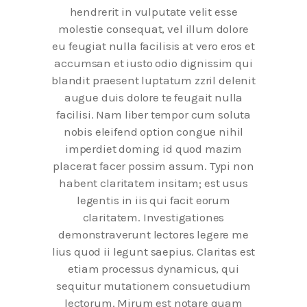
hendrerit in vulputate velit esse
molestie consequat, vel illum dolore
eu feugiat nulla facilisis at vero eros et
accumsan et iusto odio dignissim qui
blandit praesent luptatum zzril delenit
augue duis dolore te feugait nulla
facilisi. Nam liber tempor cum soluta
nobis eleifend option congue nihil
imperdiet doming id quod mazim
placerat facer possim assum. Typi non
habent claritatem insitam; est usus
legentis in iis qui facit eorum
claritatem. Investigationes
demonstraverunt lectores legere me
lius quod ii legunt saepius. Claritas est
etiam processus dynamicus, qui
sequitur mutationem consuetudium
lectorum. Mirum est notare quam