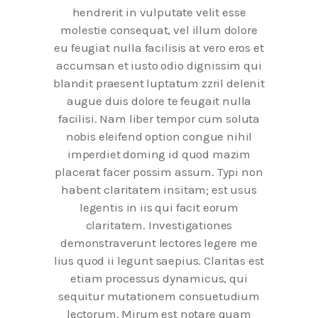
hendrerit in vulputate velit esse
molestie consequat, vel illum dolore
eu feugiat nulla facilisis at vero eros et
accumsan et iusto odio dignissim qui
blandit praesent luptatum zzril delenit
augue duis dolore te feugait nulla
facilisi. Nam liber tempor cum soluta
nobis eleifend option congue nihil
imperdiet doming id quod mazim
placerat facer possim assum. Typi non
habent claritatem insitam; est usus
legentis in iis qui facit eorum
claritatem. Investigationes
demonstraverunt lectores legere me
lius quod ii legunt saepius. Claritas est
etiam processus dynamicus, qui
sequitur mutationem consuetudium
lectorum. Mirum est notare quam