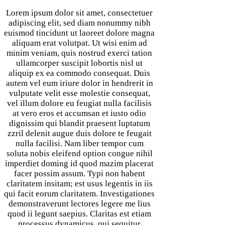
Lorem ipsum dolor sit amet, consectetuer
adipiscing elit, sed diam nonummy nibh
euismod tincidunt ut laoreet dolore magna
aliquam erat volutpat. Ut wisi enim ad
minim veniam, quis nostrud exerci tation
ullamcorper suscipit lobortis nisl ut
aliquip ex ea commodo consequat. Duis
autem vel eum iriure dolor in hendrerit in
vulputate velit esse molestie consequat,
vel illum dolore eu feugiat nulla facilisis
at vero eros et accumsan et iusto odio
dignissim qui blandit praesent luptatum
zzril delenit augue duis dolore te feugait
nulla facilisi. Nam liber tempor cum
soluta nobis eleifend option congue nihil
imperdiet doming id quod mazim placerat
facer possim assum. Typi non habent
claritatem insitam; est usus legentis in iis
qui facit eorum claritatem. Investigationes
demonstraverunt lectores legere me lius
quod ii legunt saepius. Claritas est etiam
processus dynamicus, qui sequitur