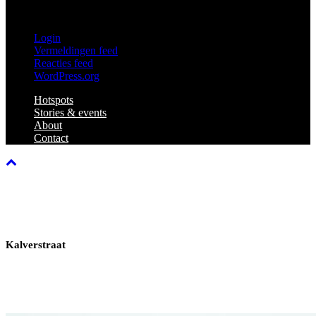
Meta
Login
Vermeldingen feed
Reacties feed
WordPress.org
Hotspots
Stories & events
About
Contact
Kalverstraat