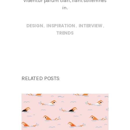
videntur parum clari, fiant sollemnes
in.
DESIGN
INSPIRATION
INTERVIEW
,
,
,
TRENDS
RELATED POSTS