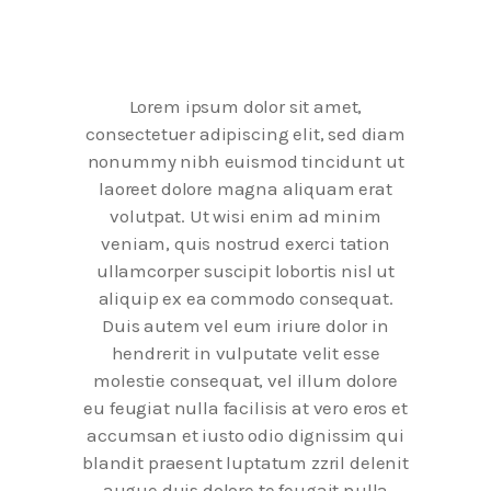
Lorem ipsum dolor sit amet,
consectetuer adipiscing elit, sed diam
nonummy nibh euismod tincidunt ut
laoreet dolore magna aliquam erat
volutpat. Ut wisi enim ad minim
veniam, quis nostrud exerci tation
ullamcorper suscipit lobortis nisl ut
aliquip ex ea commodo consequat.
Duis autem vel eum iriure dolor in
hendrerit in vulputate velit esse
molestie consequat, vel illum dolore
eu feugiat nulla facilisis at vero eros et
accumsan et iusto odio dignissim qui
blandit praesent luptatum zzril delenit
augue duis dolore te feugait nulla