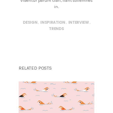
videntur parum clari, fiant sollemnes
in.
DESIGN
INSPIRATION
INTERVIEW
,
,
,
TRENDS
RELATED POSTS