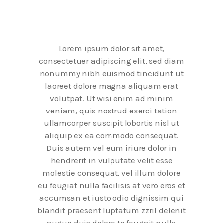
Lorem ipsum dolor sit amet,
consectetuer adipiscing elit, sed diam
nonummy nibh euismod tincidunt ut
laoreet dolore magna aliquam erat
volutpat. Ut wisi enim ad minim
veniam, quis nostrud exerci tation
ullamcorper suscipit lobortis nisl ut
aliquip ex ea commodo consequat.
Duis autem vel eum iriure dolor in
hendrerit in vulputate velit esse
molestie consequat, vel illum dolore
eu feugiat nulla facilisis at vero eros et
accumsan et iusto odio dignissim qui
blandit praesent luptatum zzril delenit
augue duis dolore te feugait nulla