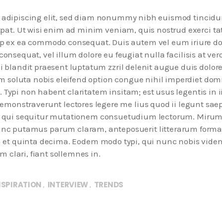
r adipiscing elit, sed diam nonummy nibh euismod tincidu
pat. Ut wisi enim ad minim veniam, quis nostrud exerci ta
quip ex ea commodo consequat. Duis autem vel eum iriure do
consequat, vel illum dolore eu feugiat nulla facilisis at ver
 blandit praesent luptatum zzril delenit augue duis dolore
um soluta nobis eleifend option congue nihil imperdiet dom
ypi non habent claritatem insitam; est usus legentis in i
demonstraverunt lectores legere me lius quod ii legunt saep
s, qui sequitur mutationem consuetudium lectorum. Mirum
unc putamus parum claram, anteposuerit litterarum forma
 et quinta decima. Eodem modo typi, qui nunc nobis viden
m clari, fiant sollemnes in.
NSPIRATION
INTERVIEW
TRENDS
,
,