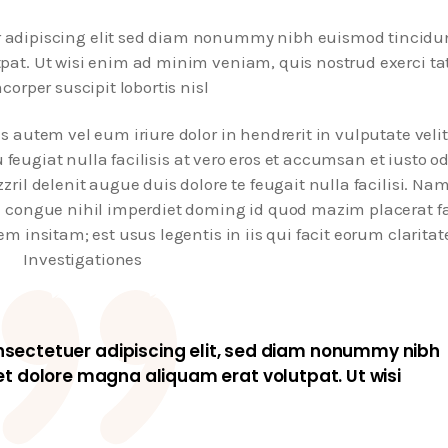
r adipiscing elit sed diam nonummy nibh euismod tincidu
pat. Ut wisi enim ad minim veniam, quis nostrud exerci ta
corper suscipit lobortis nisl
autem vel eum iriure dolor in hendrerit in vulputate velit
 feugiat nulla facilisis at vero eros et accumsan et iusto od
ril delenit augue duis dolore te feugait nulla facilisi. Nam
n congue nihil imperdiet doming id quod mazim placerat f
 insitam; est usus legentis in iis qui facit eorum clarita
Investigationes
nsectetuer adipiscing elit, sed diam nonummy nibh
et dolore magna aliquam erat volutpat. Ut wisi