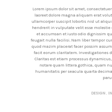
Lorem ipsum dolor sit amet, consectetue
laoreet dolore magna aliquam erat volut
ullamcorper suscipit lobortis nisl ut ali
hendrerit in vulputate velit esse molestie 
et accumsan et iusto odio dignissim qui
feugait nulla facilisi. Nam liber tempor c
quod mazim placerat facer possim assum. T
facit eorum claritatem. Investigationes 
Claritas est etiam processus dynamicu
notare quam littera gothica, quam n
humanitatis per seacula quarta decima
paru
DESIGN
I
,