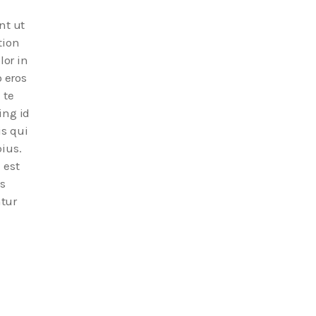
nt ut
tion
lor in
o eros
 te
ing id
is qui
ius.
 est
s
tur