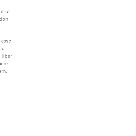
nt ut
tion
 esse
io
 liber
acer
tem.