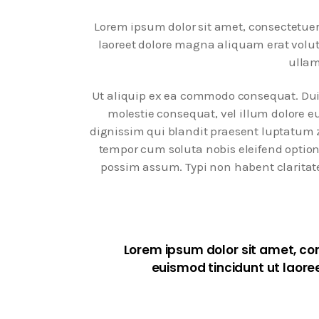
Lorem ipsum dolor sit amet, consectetue
laoreet dolore magna aliquam erat volut
ullam
Ut aliquip ex ea commodo consequat. Duis 
molestie consequat, vel illum dolore eu
dignissim qui blandit praesent luptatum zz
tempor cum soluta nobis eleifend optio
possim assum. Typi non habent claritatem
Lorem ipsum dolor sit amet, co
euismod tincidunt ut laore