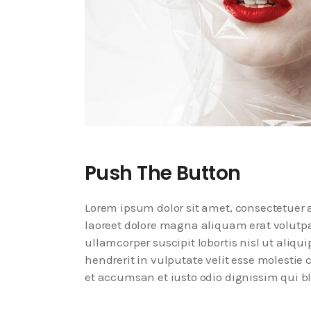
Push The Button
Lorem ipsum dolor sit amet, consectetuer
laoreet dolore magna aliquam erat volutpa
ullamcorper suscipit lobortis nisl ut aliq
hendrerit in vulputate velit esse molestie c
et accumsan et iusto odio dignissim qui bl