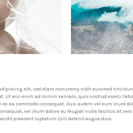
 adipiscing elit, sed diam nonummy nibh euismod tincidun
t. Ut wisi enim ad minim veniam, quis nostrud exerci tati
uip ex ea commodo consequat. Duis autem vel eum iriure dol
onsequat, vel illum dolore eu feugiat nulla facilisis at vero
andit praesent luptatum zzril delenit augue duis.