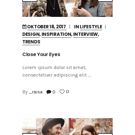
OKTOBER 18, 2017
IN
LIFESTYLE
DESIGN
,
INSPIRATION
,
INTERVIEW
,
TRENDS
Close Your Eyes
Lorem ipsum dolor sit amet,
consectetuer adipiscing elit
0
By
_raisa
0