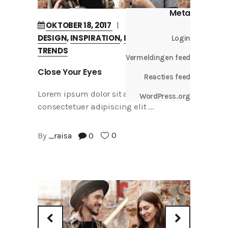
Meta
OKTOBER 18, 2017
IN
CREATIVE
DESIGN
,
INSPIRATION
,
INTERVIEW
,
Login
TRENDS
Vermeldingen feed
Close Your Eyes
Reacties feed
Lorem ipsum dolor sit amet,
WordPress.org
consectetuer adipiscing elit
0
By
_raisa
0