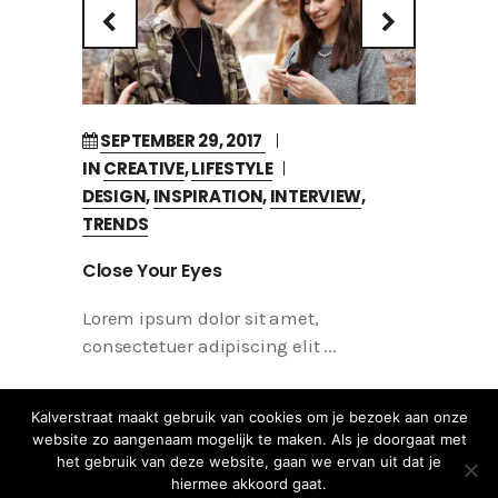
SEPTEMBER 29, 2017
IN
CREATIVE
,
LIFESTYLE
DESIGN
,
INSPIRATION
,
INTERVIEW
,
TRENDS
Close Your Eyes
Lorem ipsum dolor sit amet,
consectetuer adipiscing elit
0
By
_raisa
0
Kalverstraat maakt gebruik van cookies om je bezoek aan onze
website zo aangenaam mogelijk te maken. Als je doorgaat met
het gebruik van deze website, gaan we ervan uit dat je
hiermee akkoord gaat.